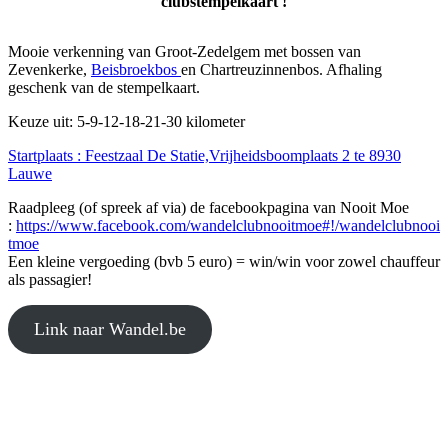
clubstempelkaart !
Mooie verkenning van Groot-Zedelgem met bossen van
Zevenkerke,
Beisbroekbos
en Chartreuzinnenbos. Afhaling
geschenk van de stempelkaart.
Keuze uit: 5-9-12-18-21-30 kilometer
Startplaats : Feestzaal De Statie,Vrijheidsboomplaats 2 te 8930
Lauwe
Raadpleeg (of spreek af via) de facebookpagina van Nooit Moe
:
https://www.facebook.com/wandelclubnooitmoe#!/wandelclubnooi
tmoe
Een kleine vergoeding (bvb 5 euro) = win/win voor zowel chauffeur
als passagier!
Link naar Wandel.be